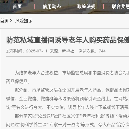
首页
信用动态
政策法规
联合奖
首页
风险提示
防范私域直播间诱导老年人购买药品保
发布时间：2025-07-11
来源：新华社
浏览次数：744
为维护老年人合法权益，市场监管总局和中国消费者协会7月
药品保健品。
据介绍，市场监管总局在全国开展老年人药品、保健品虚假宣
微信、企业微信、微信群等私域渠道将顾客引流至线上，在网站、
询”等名义进行夸大、不实宣传，诱导老年人线上下单或线下消费
部分商家以“免费送鸡蛋”“社区义诊”“老年福利会”等线下活
间通过“伪科学养生课”“专家一对一咨询”等形式，夸大产品“治疗