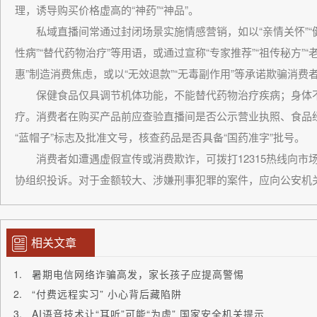
理，诱导购买价格虚高的“神药”“神品”。
私域直播间常通过封闭场景实施情感营销，如以“亲情关怀”“健康
性病”“替代药物治疗”等用语，或通过宣称“专家推荐”“祖传秘方”
惠”制造消费焦虑，或以“无效退款”“无毒副作用”等承诺欺骗消费
保健食品仅具调节机体功能，不能替代药物治疗疾病；身体不
疗。消费者在购买产品前应查验直播间是否公示营业执照、食品
“蓝帽子”标志及批准文号，核查药品是否具备“国药准字”批号。
消费者如遭遇虚假宣传或消费欺诈，可拨打12315热线向市场
协组织投诉。对于金额较大、涉嫌刑事犯罪的案件，应向公安机
相关文章
暑期电信网络诈骗高发，家长孩子应提高警惕
“付费远程实习” 小心背后藏陷阱
AI语音技术让“耳听”可能“为虚” 国家安全机关提示