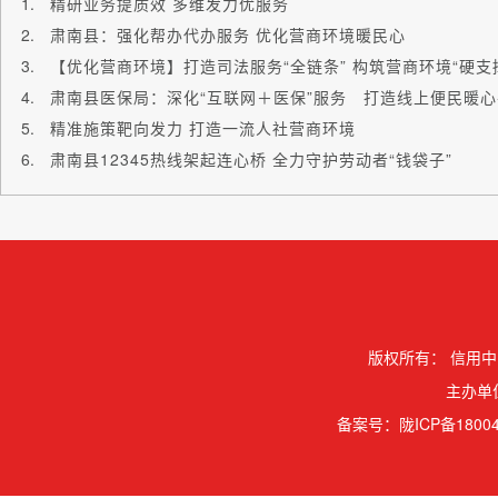
精研业务提质效 多维发力优服务
肃南县：强化帮办代办服务 优化营商环境暖民心
【优化营商环境】打造司法服务“全链条” 构筑营商环境“硬支
肃南县医保局：深化“互联网＋医保”服务 打造线上便民暖
精准施策靶向发力 打造一流人社营商环境
肃南县12345热线架起连心桥 全力守护劳动者“钱袋子”
版权所有：
信用中
主办单
备案号：
陇ICP备18004