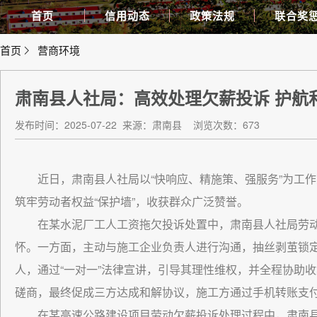
首页
信用动态
政策法规
联合奖
首页
营商环境
肃南县人社局：高效处理欠薪投诉 护航
发布时间：2025-07-22
来源：肃南县
浏览次数：673
近日，肃南县人社局以“快响应、精施策、强服务”为工
筑牢劳动者权益“保护墙”，收获群众广泛赞誉。
在某水泥厂工人工资拖欠投诉处置中，肃南县人社局劳
怀。一方面，主动与施工企业负责人进行沟通，抽丝剥茧锁
人，通过“一对一”法律宣讲，引导其理性维权，并全程协助
磋商，最终促成三方达成和解协议，施工方通过手机转账支付
在某高速公路建设项目劳动欠薪投诉处理过程中，肃南县