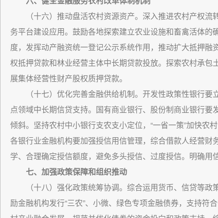
六、健全金融服务农村改革体制机制
（十六）推动盘活农村资源资产。深入推进农村产权流
务平台建设应用。鼓励各地探索建立农业设施和畜禽活体的
度，发挥动产融资统一登记公示系统作用，推动扩大抵押融
权抵押贷款和林业经营主体中长期贷款投放。探索农村承包
展集体经营性财产股权质押贷款。
（十七）优化完善金融供给机制。开发性政策性银行要
点领域中长期信贷支持。国有商业银行、股份制商业银行要
倾斜。坚持农村中小银行支农支小定位，“一省一策”加快农
各银行业金融机构要加强授信用信管理，综合借款人经营财
学、合理确定授信额度，避免多头授信、过度授信。明确用
七、加强政策保障和组织推动
（十八）强化政策统筹协调。综合运用货币、信贷等政
励金融机构发行“三农”、小微、绿色专项金融债券，支持符