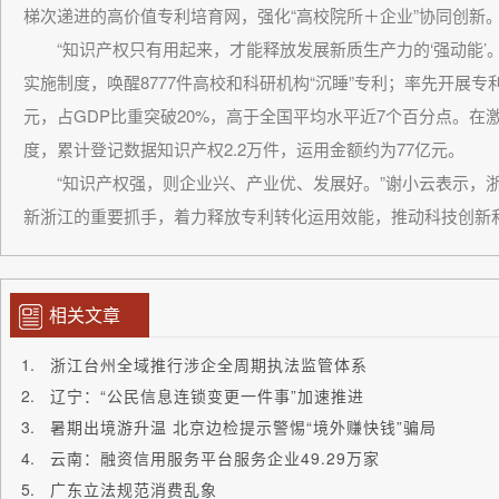
梯次递进的高价值专利培育网，强化“高校院所＋企业”协同创新
“知识产权只有用起来，才能释放发展新质生产力的‘强动能’
实施制度，唤醒8777件高校和科研机构“沉睡”专利；率先开展专
元，占GDP比重突破20%，高于全国平均水平近7个百分点。
度，累计登记数据知识产权2.2万件，运用金额约为77亿元。
“知识产权强，则企业兴、产业优、发展好。”谢小云表示，浙
新浙江的重要抓手，着力释放专利转化运用效能，推动科技创新
相关文章
浙江台州全域推行涉企全周期执法监管体系
辽宁：“公民信息连锁变更一件事”加速推进
暑期出境游升温 北京边检提示警惕“境外赚快钱”骗局
云南：融资信用服务平台服务企业49.29万家
广东立法规范消费乱象