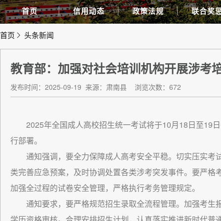
首页
信用动态
政策法规
联合奖
首页
头条新闻
教育部：加强对社会培训机构开展涉考
发布时间：2025-09-19
来源：肃南县
浏览次数：672
2025年全国成人高校招生统一考试将于10月18日至
行部署。
通知强调，要全力保障成人高考安全平稳。切实压实考
类完善应急预案，及时协调处置各类涉考突发事件。要严格
加强全过程的试卷安全管理，严格执行考务管理规定。
通知要求，要严格规范招生录取全流程管理。加强考生
学历资格审核。合理安排招生计划，认真落实推进新时代普通