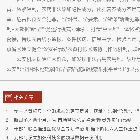
冒、私繁滥制，农药非法添加隐性成分，化肥营养成分不足
益、危害粮食安全犯罪，“全环节、全要素、全链条”斩断犯罪
制+大数据”新型警务运行模式为牵引，打造“空天地”一体化
衔接，持续完善线索通报、案件移送、信息共享、检验鉴定
点省区建立健全“公安+行政”农资打假区域协同作战机制，
公安机关提醒广大群众，如发现非法占用农用地、破坏
公安部“全国环境资源和食品药品犯罪线索举报平台”进行举报
相关文章
统一监管标尺！金融机构治理顶层设计落地：告别“治乱”，锚
新规落地两个月之后 市场监管总局整治“幽灵外卖”再亮剑
十部门联合推进医保基金专项整治 明确下阶段六大工作重点
九部门发文加强科技金融领域数据开发利用