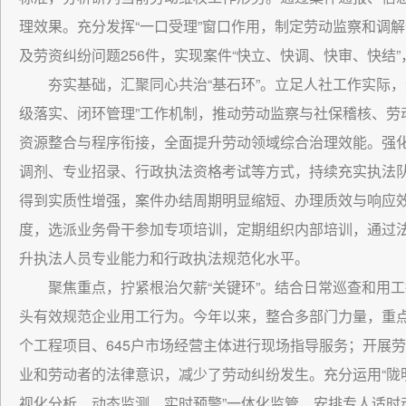
理效果。充分发挥“一口受理”窗口作用，制定劳动监察和调解
及劳资纠纷问题256件，实现案件“快立、快调、快审、快结
夯实基础，汇聚同心共治“基石环”。立足人社工作实际
级落实、闭环管理”工作机制，推动劳动监察与社保稽核、劳
资源整合与程序衔接，全面提升劳动领域综合治理效能。强
调剂、专业招录、行政执法资格考试等方式，持续充实执法队
得到实质性增强，案件办结周期明显缩短、办理质效与响应效
度，选派业务骨干参加专项培训，定期组织内部培训，通过
升执法人员专业能力和行政执法规范化水平。
聚焦重点，拧紧根治欠薪“关键环”。结合日常巡查和用
头有效规范企业用工行为。今年以来，整合多部门力量，重点
个工程项目、645户市场经营主体进行现场指导服务；开展
业和劳动者的法律意识，减少了劳动纠纷发生。充分运用“陇
视化分析、动态监测、实时预警”一体化监管，安排专人适时