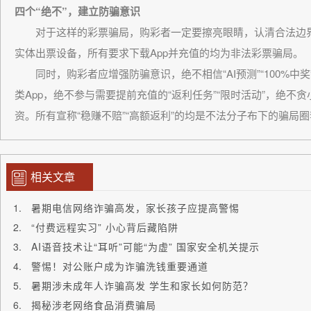
四个“绝不”，建立防骗意识
对于这样的彩票骗局，购彩者一定要擦亮眼睛，认清合法边界
实体出票设备，所有要求下载App并充值的均为非法彩票骗局。
同时，购彩者应增强防骗意识，绝不相信“AI预测”“100%中
类App，绝不参与需要提前充值的“返利任务”“限时活动”，绝不
资。所有宣称“稳赚不赔”“高额返利”的均是不法分子布下的骗局
相关文章
暑期电信网络诈骗高发，家长孩子应提高警惕
“付费远程实习” 小心背后藏陷阱
AI语音技术让“耳听”可能“为虚” 国家安全机关提示
警惕！对公账户成为诈骗洗钱重要通道
暑期涉未成年人诈骗高发 学生和家长如何防范？
揭秘涉老网络食品消费骗局