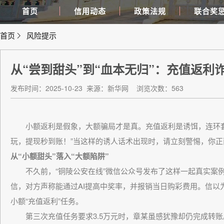
首页
信用动态
政策法规
联合奖
首页
风险提示
从“尝到甜头”到“血本无归”：充值返利
发布时间：2025-10-23
来源：新华网
浏览次数：563
小额返利是假象，大额骗局才是真。充值返利是诱饵，连环套路
玩，提现秒到账！”当这样的诱人话术出现时，请立刻警惕，你
从“小额甜头”落入“大额陷阱”
不久前，“铜陵公安在线”微信公众号发布了这样一起真实案例
信，对方声称能通过AI提高中奖率，并报销当日购彩费用。信以为
小额“充值返利”任务。
第三次充值任务要求3.5万元时，章某虽感犹豫却仍完成转账。