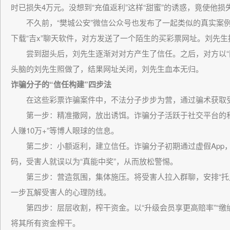
时已损失4万元。没想到“充值返利”这样“甜蜜”的诱惑，竟使他损
不久前，“樊城公安”微信公众号也发布了一起类似的真实案例。
下载“吉x”聊天软件，对方发送了一个陌生的买彩票网址。刘先生
尝到甜头后，刘先生逐渐对对方产生了信任。之后，对方以“限
头脑的刘先生照做了，结果网址关闭，刘先生血本无归。
诈骗分子的“信任构建”四步法
在这些彩票诈骗案件中，不法分子步步为营，通过骗术获取受
第一步：精准撒网，放出诱饵。诈骗分子活跃于社交平台的私信功
人赚10万+”等博人眼球的信息。
第二步：小额返利，建立信任。诈骗分子初期通过虚假App，
码，受害人就误以为“真能中奖”，从而放松警惕。
第三步：营造氛围，集体施压。将受害人拉入群聊，安排“托儿”晒
一步瓦解受害人的心理防线。
第四步：层层收割，榨干资金。以“升级会员享更高赔率”“缴纳
将其所有资金榨干。