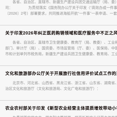
各省、自治区、直辖市、新疆生产建设兵团交通运输厅（局、委
司： 为贯彻落实《国务院办公厅关于印发〈“高效办成一件事”2
〔2026〕2号）部署要求，共同推进海船开航“一件事”一表申请、
航运高水平安全和高质量发展良性互动，现就有关事项通知如下。
关于印发2026年纠正医药购销领域和医疗服务中不正之
各省、自治区、直辖市卫生健康委、教育厅（局、教委）、工业
部门、审计厅（局）、国资委、市场监管局（厅、委）、医保局、中
市和计划单列市税务局，新疆生产建设兵团卫生健康委、教育局、工
市场监管局、医保局、疾控局、药监局：现将《2026年纠正医药购
实际，认真贯彻执行。
文化和旅游部办公厅关于开展旅行社信用评价试点工作的
北京市、河北省、山西省、黑龙江省、浙江省、山东省、湖南省
治区文化和旅游厅（文化和旅游局、文化广电和旅游厅）：
农业农村部关于印发《新型农业经营主体提质增效带动小