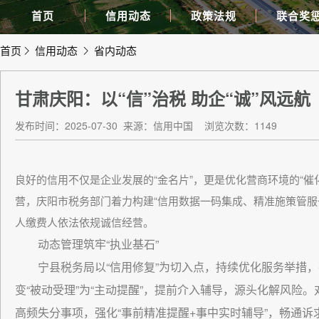
首页
信用动态
政策法规
联合奖
首页
信用动态
省内动态
甘肃庆阳：以“信”治税 助企“诚”风远航
发布时间：2025-07-30
来源：信用中国
浏览次数：1149
良好的信用不仅是企业发展的“金名片”，更是优化营商环境的“
营，庆阳市税务部门着力构建“信用数据一码集成、精准施策管服
人缴费人依法依规诚信经营。
动态管理筑牢“执业基石”
宁县税务局以“信用修复”为切入点，持续优化服务举措
变“被动受理”为“主动提醒”，提前介入辅导，源头化解风险
高频失分事项，强化“事前精准提醒+事中实时辅导”，畅通