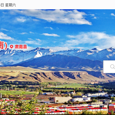
8日 星期六
南)
肃南县