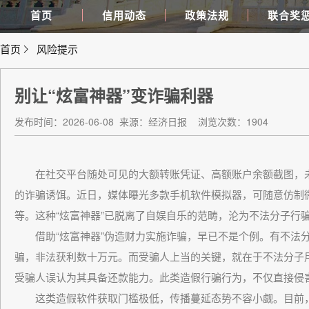
首页
信用动态
政策法规
联合奖
首页
风险提示
别让“炫富神器”变诈骗利器
发布时间：2026-06-08
来源：经济日报
浏览次数：1904
在社交平台随处可见的大额转账凭证、高额账户余额截图，未
的诈骗诱饵。近日，媒体曝光多款手机软件模拟器，可随意仿制微
等。这种“炫富神器”已脱离了自娱自乐的范畴，沦为不法分子行
借助“炫富神器”伪造财力实施诈骗，早已不是个例。有不法分
骗，非法获利数十万元。而受骗人上当的关键，就在于不法分子
受骗人误认为其具备还款能力。此类造假行骗行为，不仅直接侵
这类造假软件获取门槛极低，传播蔓延态势不容小觑。目前，