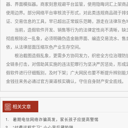
器、界面模拟器。商家刻意规避平台监管，使用隐晦词汇上架商品
使用边界。部分网络平台审核流于形式，对此类违规商品疏于排
证、交易信息的工具，早已超出正常娱乐范畴，游走在法律灰色
当前，造假软件开发、销售等行为的法律定性尚不清晰，缺乏
彻底根除这一乱象，必须明确伪造金融界面、编造交易流水、售
依，从法律层面压缩灰色产业生存空间。
根治截图造假乱象，更需多方协同发力，织密全方位治理防护网
全链条打击，对借助其实施的违法犯罪行为坚决严厉惩处，形成
假软件进行仔细甄别，及时下架；广大网民也要不断提升辨别能
金钱往来务必通过官方渠道核实确认，守住自身财产安全底线。
相关文章
暑期电信网络诈骗高发，家长孩子应提高警惕
“付费远程实习” 小心背后藏陷阱