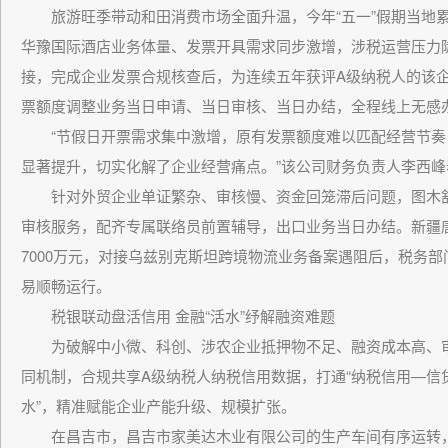
旅游旺季带动和田消费市场全面升温，今年“五一”假期当地累
华豫国际酒店业务体量、发票开具需求同步激增，涉税运营压力
接，完成企业发票合规核查后，为连续五年获评A级纳税人的该
票额度调整业务当日申请、当日审核、当日办结，全程线上无感
“节假日开票需求集中激增，原有发票额度难以匹配经营节奏
显著提升，切实化解了企业经营痛点。”该公司财务负责人李西峰
针对外贸企业单证繁杂、审核慢、资金回笼滞后问题，图木舒
审核服务，配齐专属联络员前置辅导，出口业务当日办结。新疆唐
7000万元，对接乌兹别克斯坦跨境物流业务备案遇阻后，税务
易顺畅运行。
税银联动盘活信用 金融“活水”纾解融资难题
为破解中小微、科创、涉农企业抵押物不足、融资成本高、审批
同机制，合规共享A级纳税人纳税信用数据，打通“纳税信用—信
水”，精准赋能企业产能升级、规模扩张。
在昌吉市，昌吉市家美达木业有限公司的生产车间有序运转，