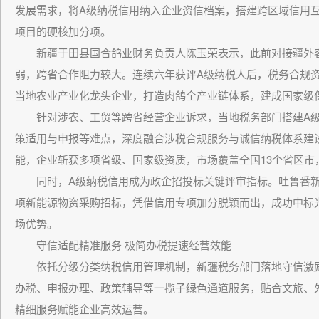
发展需求，将A级纳税信用纳入企业资信档案，搭建跨区域信用
项目的硬核加分项。
新疆于田县国合鸽业财务负责人陈玉荣表示，此前对接疆外客
弱，跨省合作阻力较大。连续六年获评A级纳税人后，税务合规
当地农业产业化龙头企业，打造肉鸽全产业链体系，建成国家级
针对涉农、工贸等跨省经营企业诉求，当地税务部门搭建A级
策适用与申报等难点，深度融合涉税合规服务与诚信纳税体系建
能，企业斩获多项省级、国家级资质，市场覆盖全国13个省区市
同时，A级纳税信用成为政企招投标关键评审指标。吐鲁番新疆硝
项新能源物资采购招标，凭借信用专项加分脱颖而出，成功中标
场优势。
守信适配精准服务 极简办税提速经营效能
依托分级分类纳税信用管理机制，新疆税务部门落地守信激励
办税、申报办理、政策辅导等一揽子绿色通道服务，贴合文旅、
精细服务赋能企业高效运营。