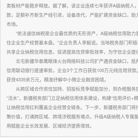
类板材产能稳步释放。据了解，该企业连续七年获评A级纳税人，依
款，足额补齐新生产线引进，设备迭代，产能扩建资金缺口，助
市场。
“依法诚信纳税是企业最优质的无形资产，A级纳税信用助力
住企业生产经营基本盘。”企业负责人李毅说。当地税务部门积极
共享企业纳税信用信息，促进提高信贷审批效率，为守信企业提
北屯新疆华泰鹰眼烽火台网络科技公司扩产遇资金缺口，抵押
信用联动银行提速审批，企业3个工作日获批100万元纯信用贷款
获贷4335余万元，精准纾解中小微企业融资困境。
从跨区域合作资信加持、招投标竞争赋能加分，到办税服务提
“活水”，新疆税务部门立足纳税信用体系建设，构建“信用评价+
让纳税信用红利覆盖企业经营全链条。下一步，新疆税务部门将
策价值，打通跨区域、跨境涉税服务堵点，升级A级纳税人专属
用赋能企业长效发展、区域经济提质增效。