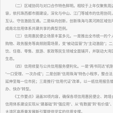
（二）区域协同与对口合作特色鲜明。相较于上年仅聚焦周边
容，依托珠西都市圈建设，深化与中山、江门等城市的信用协同，
互认、守信激励互通。二是纵向创新，创新珠海与黑河跨区域信
成南北信用体系共建共享的典型范例。
（三）信用惠民便企场景丰富多元。一是推出全市统一的个人
购物、政务服务等高频刚需场景，变“被动监管”为“主动激励”；
饮、住宿、零售、旅游、家政等民生领域全面铺开，并联动大湾
生态。
（四）信用修复与公共信用服务便利化。一是“两书同达”机制
“一口受理、一次办成”；二是创新“信用珠海”特色小程序，整
延伸至每一位市民；三是推行“信用代证”改革，以一纸信用报告替
办、快办”转型。
《工作要点》涵盖30项内容，确保各项信用惠民便企、跨境
信用体系建设实现从“建基础”到“强应用”、从“有数据”到“有价值
大湾区高质量发展新引擎提供坚实的信用支撑。