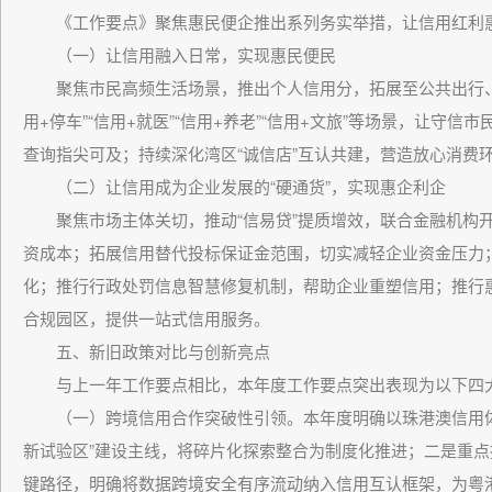
《工作要点》聚焦惠民便企推出系列务实举措，让信用红利惠
（一）让信用融入日常，实现惠民便民
聚焦市民高频生活场景，推出个人信用分，拓展至公共出行、商
用+停车”“信用+就医”“信用+养老”“信用+文旅”等场景，让守
查询指尖可及；持续深化湾区“诚信店”互认共建，营造放心消费
（二）让信用成为企业发展的“硬通货”，实现惠企利企
聚焦市场主体关切，推动“信易贷”提质增效，联合金融机构开
资成本；拓展信用替代投标保证金范围，切实减轻企业资金压力；
化；推行行政处罚信息智慧修复机制，帮助企业重塑信用；推行惠
合规园区，提供一站式信用服务。
五、新旧政策对比与创新亮点
与上一年工作要点相比，本年度工作要点突出表现为以下四
（一）跨境信用合作突破性引领。本年度明确以珠港澳信用体
新试验区”建设主线，将碎片化探索整合为制度化推进；二是重点
键路径，明确将数据跨境安全有序流动纳入信用互认框架，为粤港