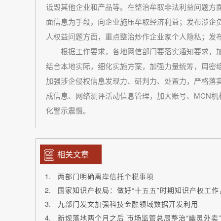
诋毁其他企业和产品等。在整治牟取非法利益问题方
面信息为手段，向企业施压牟取经济利益；发布涉企负
人权益问题方面，重点整治炒作企业家个人隐私；发
根据工作要求，各地网信部门要落实通知要求，加
结合本地实际，细化实施方案，加强力量统筹，周密
加强涉企侵权信息发现力、研判力、处置力，严格落实
成信息、网络测评活动信息管理，加大账号、MCN
化警示震慑。
相关文章
两部门明确离岸信托个税事项
国家知识产权局：做好“十五五”时期知识产权工
九部门发文加强科技金融领域数据开发利用
新规落地两个月之后 市场监管总局整治“幽灵外卖