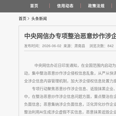
首页
信用动态
政策法规
首页
头条新闻
中央网信办专项整治恶意炒作涉
发布时间：2026-06-02
来源：肃南县
浏览次数：842
中央网信办近日印发通知，在全国范围内启动为期2
动，集中整治恶意炒作涉企侵权信息乱象，从严从快
全涉企信息内容管理机制，加大涉企侵权信息处置力
专项行动聚焦恶意炒作涉企信息、诋毁抹黑企业、
中，在整治恶意炒作涉企信息问题方面，重点整治在
负面信息；恶意集纳涉企负面信息，泛化异化炒作企
整治利用AI生成涉企虚假不实信息，恶意抹黑诋毁企