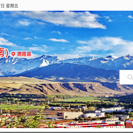
7日 星期五
南)
肃南县