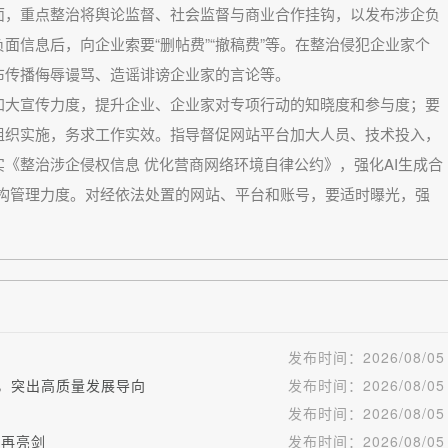
面，重点整治将舆论监督、社会监督与商业合作挂钩，以发布涉企负
面信息后，向企业索要“删帖费”“撤稿费”等。在整治侵犯企业家个
布传播侮辱谩骂、造谣诽谤企业家的言论等。
大宣传力度，提升企业、企业家对专项行动的知晓度和参与度；要
组织实施，务求工作实效。指导督促网站平台加大人员、技术投入，
《整治涉企侵权信息 优化营商网络环境自律公约》，强化AI生成合
机构管理力度。对经依法处置的网站、平台和账号，要适时曝光，强
发布时间：
2026/08/05
作，突出高质量发展导向
发布时间：
2026/08/05
发布时间：
2026/08/05
”再亮剑
发布时间：
2026/08/05