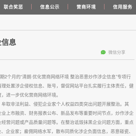
联合奖惩
信息公示
营商环境
信用服务
企信息
微信分享
个月的“清朗·优化营商网络环境 整治恶意炒作涉企信息”专项行
清理处置涉企侵权信息、账号，督促网站平台扎实履行主体责任，健
度，进一步优化营商网络环境。
牟取非法利益、侵犯企业家个人权益四类突出问题开展整治。其
企业上市融资、财务报表公布、新品发布等重要时间节点，炒作涉企
业经营问题或产品质量问题等。在整治诋毁抹黑企业问题方面，重点
业、企业家；雇佣网络水军，散布同质化涉企负面信息，恶意碰瓷、